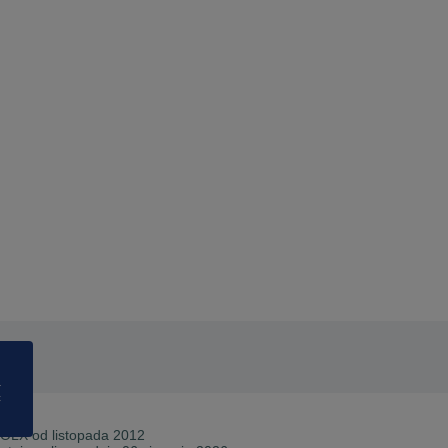
a
ć
 OLX od
listopada 2012