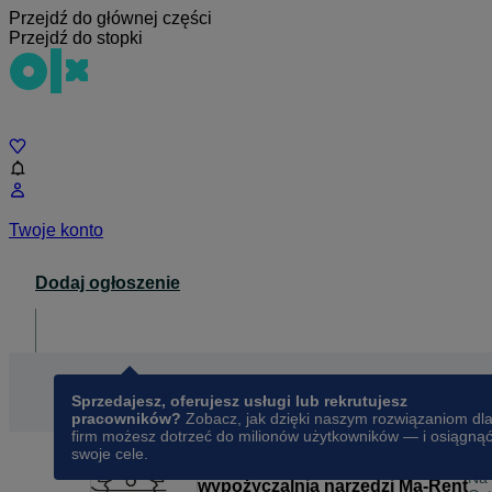
Przejdź do głównej części
Przejdź do stopki
Czat
Twoje konto
Dodaj ogłoszenie
Dla biznesu
opens in a new tab
Sprzedajesz, oferujesz usługi lub rekrutujesz
pracowników?
Zobacz, jak dzięki naszym rozwiązaniom dl
firm możesz dotrzeć do milionów użytkowników — i osiągną
swoje cele.
Na
wypożyczalnia narzędzi Ma-Rent